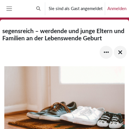
Zum Hauptinhalt
Sie sind als Gast angemeldet
Anmelden
Sucheingabe umschalten
Website-Übersicht
segensreich – werdende und junge Eltern und
Familien an der Lebenswende Geburt