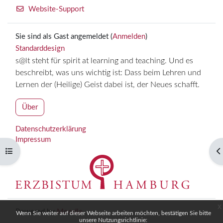
Website-Support
Sie sind als Gast angemeldet (
Anmelden
)
Standarddesign
s@lt steht für spirit at learning and teaching. Und es
beschreibt, was uns wichtig ist: Dass beim Lehren und
Lernen der (Heilige) Geist dabei ist, der Neues schafft.
Über
Datenschutzerklärung
Impressum
Kursindex öffnen
Bl
x
Powered by
Moodle
Wenn Sie weiter auf dieser Webseite arbeiten möchten, bestätigen Sie bitte
unsere Nutzungsrichtlinie: