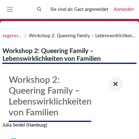
Zum Hauptinhalt
Sie sind als Gast angemeldet
Anmelden
Sucheingabe umschalten
Website-Übersicht
segensreich
Workshop 2: Queering Family – Lebenswirklichkeiten von Familien
Workshop 2: Queering Family –
Lebenswirklichkeiten von Familien
Workshop 2:
Queering Family –
Lebenswirklichkeiten
von Familien
Julia Seidel (Hamburg)