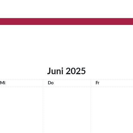
Juni 2025
Mittwoch
Donnerstag
Freitag
Mi
Do
Fr