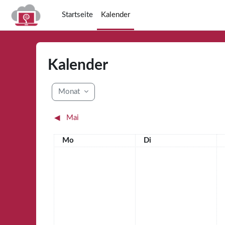
Zum Hauptinhalt
Startseite
Kalender
Kalender
Monat
◀︎
Mai
Montag
Dienstag
Mo
Di